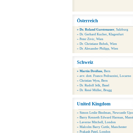
Österreich
» Dr. Roland Garstenauer
, Salzburg
» Dr. Gerhard Kucher, Klagenfurt
» Peter Zivic, Wien
» Dr. Christiane Bobek, Wien
» Dr. Alexander Philipp, Wien
Schweiz
» Martin Dreifuss
, Bern
» avv. dott. Franco Pedrazzini, Locarno
» Christian Wyss, Bern
» Dr. Rudolf Jelk, Basel
» Dr. René Müller, Brugg
United Kingdom
» Simon Leslie Bindman, Newcastle Up
» Barry Kenneth Edward Harman, Mansf
» Laverne Mitchell, London
» Malcolm Barry Cuttle, Manchester
» Prakash Patel, London