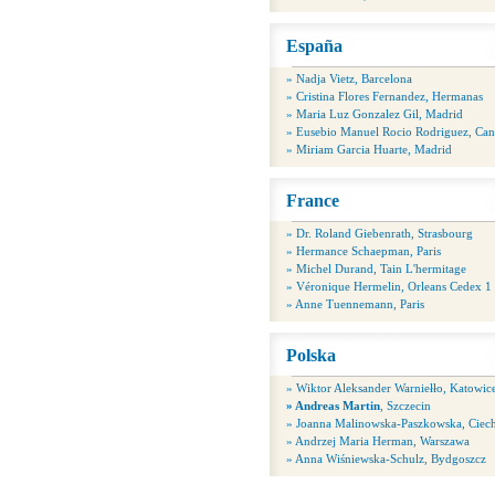
España
» Nadja Vietz, Barcelona
» Cristina Flores Fernandez, Hermanas
» Maria Luz Gonzalez Gil, Madrid
» Eusebio Manuel Rocio Rodriguez, Can
» Miriam Garcia Huarte, Madrid
France
» Dr. Roland Giebenrath, Strasbourg
» Hermance Schaepman, Paris
» Michel Durand, Tain L'hermitage
» Véronique Hermelin, Orleans Cedex 1
» Anne Tuennemann, Paris
Polska
» Wiktor Aleksander Warniełło, Katowic
» Andreas Martin
, Szczecin
» Joanna Malinowska-Paszkowska, Cie
» Andrzej Maria Herman, Warszawa
» Anna Wiśniewska-Schulz, Bydgoszcz